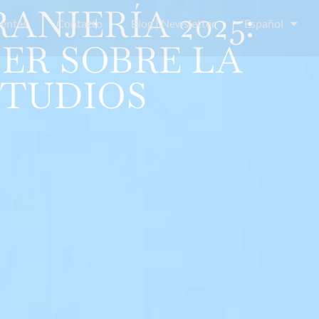
NJERÍA 2025:
uentes
Contacto
Blog | Newsletter
Español
ER SOBRE LA
STUDIOS